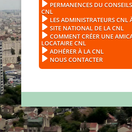
PERMANENCES DU CONSEILS
CNL
LES ADMINISTRATEURS CNL 
SITE NATIONAL DE LA CNL
COMMENT CRÉER UNE AMICA
LOCATAIRE CNL
ADHÉRER À LA CNL
NOUS CONTACTER