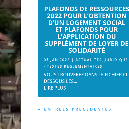
PLAFONDS DE RESSOURCE
2022 POUR L’OBTENTION
D’UN LOGEMENT SOCIAL
ET PLAFONDS POUR
L’APPLICATION DU
SUPPLÉMENT DE LOYER DE
SOLIDARITÉ
05 JAN 2022
|
ACTUALITÉS
,
JURIDIQUE
- TEXTES RÉGLEMENTAIRES
VOUS TROUVEREZ DANS LE FICHIER CI-
DESSOUS LES...
LIRE PLUS
« ENTRÉES PRÉCÉDENTES