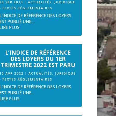
25 SEP 2023
|
ACTUALITÉS
,
JURIDIQUE
- TEXTES RÉGLEMENTAIRES
L’INDICE DE RÉFÉRENCE DES LOYERS
EST PUBLIÉ UNE...
LIRE PLUS
L’INDICE DE RÉFÉRENCE
DES LOYERS DU 1ER
TRIMESTRE 2022 EST PARU
15 AVR 2022
|
ACTUALITÉS
,
JURIDIQUE
- TEXTES RÉGLEMENTAIRES
L’INDICE DE RÉFÉRENCE DES LOYERS
EST PUBLIÉ UNE...
LIRE PLUS