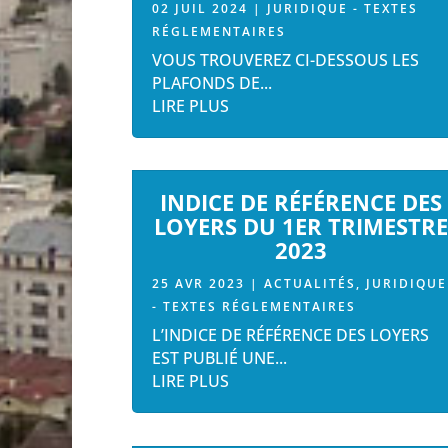
02 JUIL 2024
|
JURIDIQUE - TEXTES
RÉGLEMENTAIRES
VOUS TROUVEREZ CI-DESSOUS LES
PLAFONDS DE...
LIRE PLUS
INDICE DE RÉFÉRENCE DES
LOYERS DU 1ER TRIMESTR
2023
25 AVR 2023
|
ACTUALITÉS
,
JURIDIQUE
- TEXTES RÉGLEMENTAIRES
L’INDICE DE RÉFÉRENCE DES LOYERS
EST PUBLIÉ UNE...
LIRE PLUS