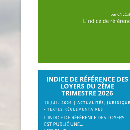
par
CNLCo
L’indice de référence
CNLCo
INDICE DE RÉFÉRENCE DES
LOYERS DU 2ÈME
TRIMESTRE 2026
16 JUIL 2026
|
ACTUALITÉS
,
JURIDIQU
- TEXTES RÉGLEMENTAIRES
L’INDICE DE RÉFÉRENCE DES LOYERS
EST PUBLIÉ UNE...