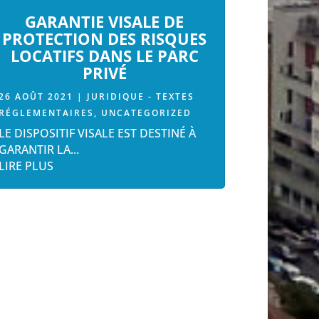
GARANTIE VISALE DE
PROTECTION DES RISQUES
LOCATIFS DANS LE PARC
PRIVÉ
26 AOÛT 2021
|
JURIDIQUE - TEXTES
RÉGLEMENTAIRES
,
UNCATEGORIZED
LE DISPOSITIF VISALE EST DESTINÉ À
GARANTIR LA...
LIRE PLUS