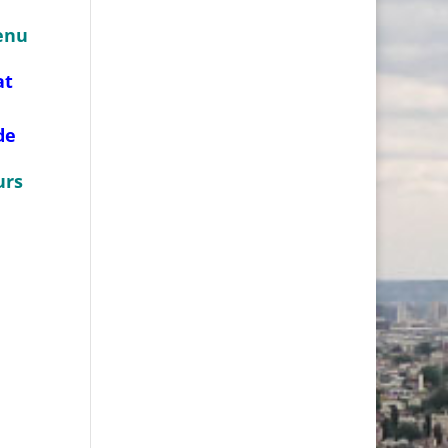
tenu
at
de
urs